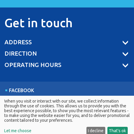
Get in touch
ADDRESS
DIRECTION
OPERATING HOURS
FACEBOOK
LINKEDIN
When you visit or interact with our site, we collect information
through the use of cookies. This allows us to provide you with the
YOUTUBE
best experience possible, to show you the most relevant features -
to make using the website easier for you, and to deliver promotional
content tailored to your preferences.
PCT © 2026 All rights reserved.
Let me choose
I decline
That's ok
G.E.MI. Number: 044791207000