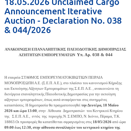
18.05.2026 Unclaimed Cargo
Announcement Iterative
Auction - Declaration Nο. 038
& 044/2026
ΑΝΑΚΟΙΝΩΣΗ ΕΠΑΝΑΛΗΠΤΙΚΗΣ ΠΛΕΙΟΔΟΤΙΚΗΣ ΔΗΜΟΠΡΑΣΙΑΣ
Υπ. Αρ. 038 & 044
ΑΖΗΤΗΤΩΝ ΕΜΠΟΡΕΥΜΑΤΩΝ
Η εταιρεία ΣΤΑΘΜΟΣ ΕΜΠΟΡΕΥΜΑΤΟΚΙΒΩΤΙΩΝ ΠΕΙΡΑΙΑ
ΜΟΝΟΠΡΟΣΩΠΗ Α.Ε. (Σ.Ε.Π. Α.Ε.), στο πλαίσιο του κανονισμού Κήρυξης
και Εκποίησης Αζήτητων Εμπορευμάτων της Σ.Ε.Π. Α.Ε. , ανακοινώνει τη
διενέργεια επαναληπτικής Πλειοδοτικής Δημοπρασίας για την εκποίηση
αζήτητων εμπορευμάτων, όπως αυτά αναφέρονται στις συνημμένες
καταστάσεις. Η δημοπρασία θα πραγματοποιηθεί
την Δευτέρα, 18 Μαΐου
2026
και ώρα 13:00
, στην Αίθουσα Δημοπρασιών του Κεντρικού Κτηρίου
της Σ.Ε.Π. Α.Ε., εντός της περιοχής Ν. Σ.ΕΜΠΟ, Ν. Ικόνιο, Πέραμα, Τ.Κ.
18863.Οι προσφορές θα κατατίθενται σφραγισμένες στις
18/05/2026
από ώρα
09:00 έως 12:30, στην αίθουσα συναλλαγών του κεντρικού κτηρίου της