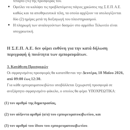
τέταρτο (¼) της προσφοράς του.
Οφείλει να καλύψει τις προβλεπόμενες πάγιες χρεώσεις της Σ.Ε.Π. Α.Ε.
καθώς και τα αποθηκευτικά τέλη, τα οποία αρχίζουν να υπολογίζονται
δύο (2) ημέρες μετά τη διεξαγωγή του πλειστηριασμού.
Η πληρωμή των αναλογούντων δασμών στο αρμόδιο Τελωνείο είναι
υποχρεωτική.
Η Σ.Ε.Π. Α.Ε. δεν φέρει ευθύνη για την κατά δήλωση
περιγραφή ή ποιότητα των εμπορευμάτων.
3. Κατάθεση Προσφορών
Οι σφραγισμένες προσφορές θα κατατίθενται την
Δευτέρα, 18 Μαΐου 2026,
από 09:00 έως 12:30.
Για κάθε εμπορευματοκιβώτιο υποβάλλεται ξεχωριστή προσφορά σε
ανεξάρτητο σφραγισμένο φάκελο, ο οποίος θα φέρει ΥΠΟΧΡΕΩΤΙΚΑ:
(1) τον αριθμό της δημοπρασίας,
(2) τον αύξοντα αριθμό (α/α) του εμπορευματοκιβωτίου, και
(3) τον αριθμό του ίδιου του εμπορευματοκιβωτίου
.