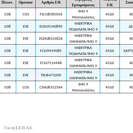
Πλειστ.
Operator
Αριθμός Ε/Κ
Συσ
Εμπορεύματος
Ε/Κ
IMO 9
038
COS
FSCU8585056
45G0
KO
Μοτοσικλέτες
ΗΛΕΚΤΡΙΚΑ
038
EVE
EGSU9140890
45G0
ΔΕ
ΠΟΔΗΛΑΤΑ/ΙΜΟ 9
ΗΛΕΚΤΡΙΚΑ
038
EVE
EGHU8335826
45G0
KO
ΟΧΗΜΑΤΑ/ΙΜΟ 9
ΗΛΕΚΤΡΙΚΑ
038
EVE
FCIU9959085
45G0
ΧΑΡΤΟ
ΠΟΔΗΛΑΤΑ/ΙΜΟ 9
ΗΛΕΚΤΡΙΚΑ
038
EVE
FCIU7514948
45G0
KO
ΟΧΗΜΑΤΑ/ΙΜΟ 9
ΗΛΕΚΤΡΙΙΚΑ
038
EVE
TIIU6473200
45G0
KO
ΟΧΗΜΑΤΑ/ΙΜΟ 9
IMO 9
038
COS
CSNU8352564
45G0
KO
Μοτοσικλέτες
Για τη Σ.Ε.Π. Α.Ε.