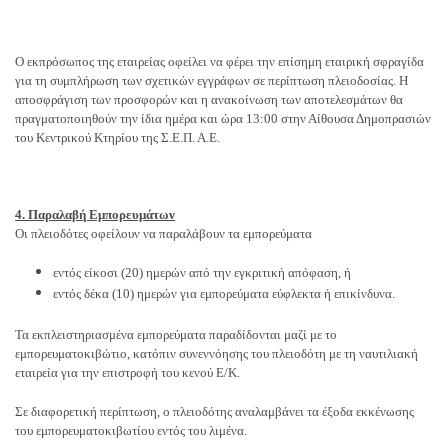
Ο εκπρόσωπος της εταιρείας οφείλει να φέρει την επίσημη εταιρική σφραγίδα
για τη συμπλήρωση των σχετικών εγγράφων σε περίπτωση πλειοδοσίας. Η
αποσφράγιση των προσφορών και η ανακοίνωση των αποτελεσμάτων θα
πραγματοποιηθούν την ίδια ημέρα και ώρα 13:00 στην Αίθουσα Δημοπρασιών
του Κεντρικού Κτηρίου της Σ.Ε.Π. Α.Ε.
4. Παραλαβή Εμπορευμάτων
Οι πλειοδότες οφείλουν να παραλάβουν τα εμπορεύματα
εντός είκοσι (20) ημερών από την εγκριτική απόφαση, ή
εντός δέκα (10) ημερών για εμπορεύματα εύφλεκτα ή επικίνδυνα.
Τα εκπλειστηριασμένα εμπορεύματα παραδίδονται μαζί με το
εμπορευματοκιβώτιο, κατόπιν συνεννόησης του πλειοδότη με τη ναυτιλιακή
εταιρεία για την επιστροφή του κενού Ε/Κ.
Σε διαφορετική περίπτωση, ο πλειοδότης αναλαμβάνει τα έξοδα εκκένωσης
του εμπορευματοκιβωτίου εντός του λιμένα.