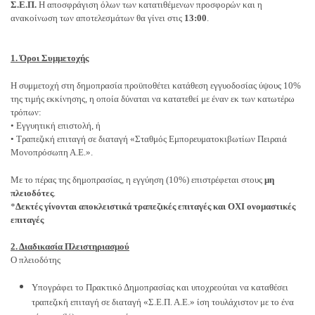
Σ.Ε.Π.
Η αποσφράγιση όλων των κατατιθέμενων προσφορών και η
ανακοίνωση των αποτελεσμάτων θα γίνει στις
13:00
.
1. Όροι Συμμετοχής
Η συμμετοχή στη δημοπρασία προϋποθέτει κατάθεση εγγυοδοσίας ύψους 10%
της τιμής εκκίνησης, η οποία δύναται να κατατεθεί με έναν εκ των κατωτέρω
τρόπων:
• Εγγυητική επιστολή, ή
• Τραπεζική επιταγή σε διαταγή «Σταθμός Εμπορευματοκιβωτίων Πειραιά
Μονοπρόσωπη Α.Ε.».
Με το πέρας της δημοπρασίας, η εγγύηση (10%) επιστρέφεται στους
μη
πλειοδότες
.
*
Δεκτές γίνονται αποκλειστικά τραπεζικές επιταγές και ΟΧΙ ονομαστικές
επιταγές
2. Διαδικασία Πλειστηριασμού
Ο πλειοδότης
Υπογράφει το Πρακτικό Δημοπρασίας και υποχρεούται να καταθέσει
τραπεζική επιταγή σε διαταγή
«Σ.Ε.Π. Α.Ε.» ίση τουλάχιστον με το ένα