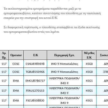
Τα εκπλειστηριασμένα εμπορεύματα παραδίδονται μαζί με το
εμπορευματοκιβώτιο, κατόπιν συνεννόησης του πλειοδότη με τη ναυτιλιακή
εταιρεία για την επιστροφή του κενού Ε/Κ.
Σε διαφορετική περίπτωση, ο πλειοδότης αναλαμβάνει τα έξοδα εκκένωσης
του εμπορευματοκιβωτίου εντός του λιμένα.
Αρ.
Μέγεθος
Operator
Ε/Κ
Περιγραφή Εμπ.
Συσκε
Πρ.
Ε/Κ
117
COSC
CSNU6989698
IMO 9 Μοτοσικλέτες
45G0
ΔΕ
117
COSC
TGBU8550966
IMO 9 Μοτοσικλέτες
45G0
ΣΠΕ
ΗΛΕΚΤΡΙΚΑ ΠΟΔΗΛΑΤΑ/
117
EMA
EMCU8786737
45G1
ΔΕ
ΙΜΟ 9
ΗΛΕΚΤΡΙΚΑ ΠΟΔΗΛΑΤΑ/
117
EMA
FFAU1270153
45G1
ΔΕ
ΙΜΟ 9
ΗΛΕΚΤΡΙΚΑ ΠΟΔΗΛΑΤΑ/
117
EMA
FSCU8508830
45G1
ΔΕ
ΙΜΟ 9