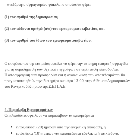
ανεξάρτητο σφραγισμένο φάκελο, ο οποίος θα φέρει
(1) τον αριθμό της δημοπρασίας,
(2) τον αύξοντα αριθμό (α/α) του εμπορευματοκιβωτίου, και
(3) τον αριθμό του ίδιου του εμπορευματοκιβωτίου
.
Ο εκπρόσωπος της εταιρείας οφείλει να φέρει την επίσημη εταιρική σφραγίδα
για τη συμπλήρωση των σχετικών εγγράφων σε περίπτωση πλειοδοσίας.
Η αποσφράγιση των προσφορών και η ανακοίνωση των αποτελεσμάτων θα
πραγματοποιηθούν την ίδια ημέρα και ώρα 13:00 στην Αίθουσα Δημοπρασιών
του Κεντρικού Κτηρίου της Σ.Ε.Π. Α.Ε.
4. Παραλαβή Εμπορευμάτων
Οι πλειοδότες οφείλουν να παραλάβουν τα εμπορεύματα
εντός είκοσι (20) ημερών από την εγκριτική απόφαση, ή
εντός δέκα (10) ημερών για εμπορεύματα εύφλεκτα ή επικίνδυνα.