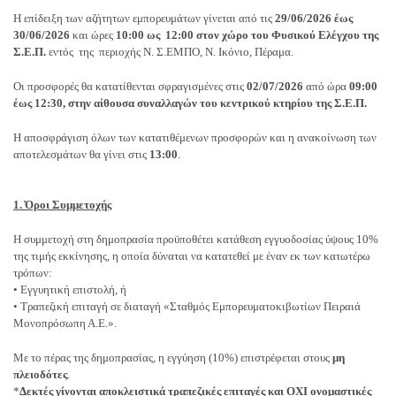
Η επίδειξη των αζήτητων εμπορευμάτων γίνεται από τις
29/06/2026 έως
30/06/2026
και ώρες
10:00 ως 12:00 στον χώρο του Φυσικού Ελέγχου της
Σ.Ε.Π.
εντός της περιοχής Ν. Σ.ΕΜΠΟ, Ν. Ικόνιο, Πέραμα.
Οι προσφορές θα κατατίθενται σφραγισμένες στις
02/07/2026
από ώρα
09:00
έως 12:30, στην αίθουσα συναλλαγών του κεντρικού κτηρίου της Σ.Ε.Π.
Η αποσφράγιση όλων των κατατιθέμενων προσφορών και η ανακοίνωση των
αποτελεσμάτων θα γίνει στις
13:00
.
1. Όροι Συμμετοχής
Η συμμετοχή στη δημοπρασία προϋποθέτει κατάθεση εγγυοδοσίας ύψους 10%
της τιμής εκκίνησης, η οποία δύναται να κατατεθεί με έναν εκ των κατωτέρω
τρόπων:
• Εγγυητική επιστολή, ή
• Τραπεζική επιταγή σε διαταγή «Σταθμός Εμπορευματοκιβωτίων Πειραιά
Μονοπρόσωπη Α.Ε.».
Με το πέρας της δημοπρασίας, η εγγύηση (10%) επιστρέφεται στους
μη
πλειοδότες
.
*
Δεκτές γίνονται αποκλειστικά τραπεζικές επιταγές και ΟΧΙ ονομαστικές