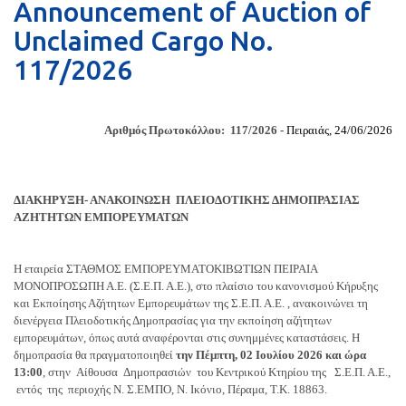
Announcement of Auction of
Unclaimed Cargo No.
117/2026
Αριθμός Πρωτοκόλλου: 117/2026 -
Πειραιάς, 24/06/2026
ΔΙΑΚΗΡΥΞΗ- ΑΝΑΚΟΙΝΩΣΗ ΠΛΕΙΟΔΟΤΙΚΗΣ ΔΗΜΟΠΡΑΣΙΑΣ
ΑΖΗΤΗΤΩΝ ΕΜΠΟΡΕΥΜΑΤΩΝ
Η εταιρεία ΣΤΑΘΜΟΣ ΕΜΠΟΡΕΥΜΑΤΟΚΙΒΩΤΙΩΝ ΠΕΙΡΑΙΑ
ΜΟΝΟΠΡΟΣΩΠΗ Α.Ε. (Σ.Ε.Π. Α.Ε.), στο πλαίσιο του κανονισμού Κήρυξης
και Εκποίησης Αζήτητων Εμπορευμάτων της Σ.Ε.Π. Α.Ε. , ανακοινώνει τη
διενέργεια Πλειοδοτικής Δημοπρασίας για την εκποίηση αζήτητων
εμπορευμάτων, όπως αυτά αναφέρονται στις συνημμένες καταστάσεις. Η
δημοπρασία θα πραγματοποιηθεί
την Πέμπτη, 02 Ιουλίου 2026
και ώρα
13:00
, στην Αίθουσα Δημοπρασιών του Κεντρικού Κτηρίου της Σ.Ε.Π. Α.Ε.,
εντός της περιοχής Ν. Σ.ΕΜΠΟ, Ν. Ικόνιο, Πέραμα, Τ.Κ. 18863.