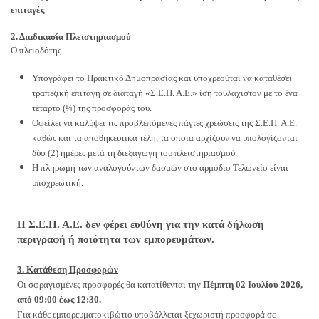
επιταγές
2. Διαδικασία Πλειστηριασμού
Ο πλειοδότης
Υπογράφει το Πρακτικό Δημοπρασίας και υποχρεούται να καταθέσει
τραπεζική επιταγή σε διαταγή
«Σ.Ε.Π. Α.Ε.» ίση τουλάχιστον με το ένα
τέταρτο (¼) της προσφοράς του.
Οφείλει να καλύψει τις προβλεπόμενες πάγιες χρεώσεις της Σ.Ε.Π. Α.Ε.
καθώς και τα αποθηκευτικά τέλη, τα οποία αρχίζουν να υπολογίζονται
δύο (2) ημέρες μετά τη διεξαγωγή του πλειστηριασμού.
Η πληρωμή των αναλογούντων δασμών στο αρμόδιο Τελωνείο είναι
υποχρεωτική.
Η Σ.Ε.Π. Α.Ε. δεν φέρει ευθύνη για την κατά δήλωση
περιγραφή ή ποιότητα των εμπορευμάτων.
3. Κατάθεση Προσφορών
Οι σφραγισμένες προσφορές θα κατατίθενται την
Πέμπτη 02 Ιουλίου 2026,
από 09:00 έως 12:30.
Για κάθε εμπορευματοκιβώτιο υποβάλλεται ξεχωριστή προσφορά σε