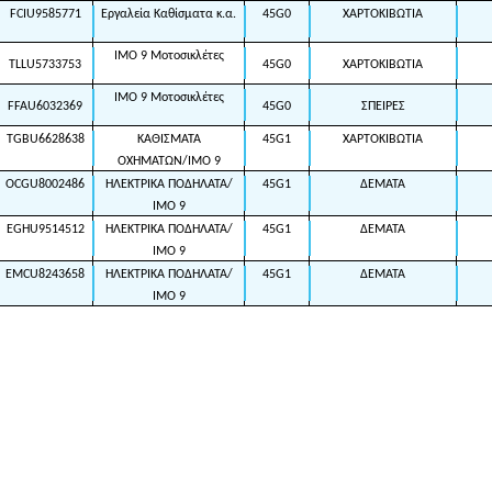
FCIU9585771
Εργαλεία Καθίσματα κ.α.
45G0
ΧΑΡΤΟΚΙΒΩΤΙΑ
IMO 9 Μοτοσικλέτες
TLLU5733753
45G0
ΧΑΡΤΟΚΙΒΩΤΙΑ
IMO 9 Μοτοσικλέτες
FFAU6032369
45G0
ΣΠΕΙΡΕΣ
TGBU6628638
ΚΑΘΙΣΜΑΤΑ
45G1
ΧΑΡΤΟΚΙΒΩΤΙΑ
ΟΧΗΜΑΤΩΝ/ΙΜΟ 9
OCGU8002486
ΗΛΕΚΤΡΙΚΑ ΠΟΔΗΛΑΤΑ/
45G1
ΔΕΜΑΤΑ
ΙΜΟ 9
EGHU9514512
ΗΛΕΚΤΡΙΚΑ ΠΟΔΗΛΑΤΑ/
45G1
ΔΕΜΑΤΑ
ΙΜΟ 9
EMCU8243658
ΗΛΕΚΤΡΙΚΑ ΠΟΔΗΛΑΤΑ/
45G1
ΔΕΜΑΤΑ
ΙΜΟ 9