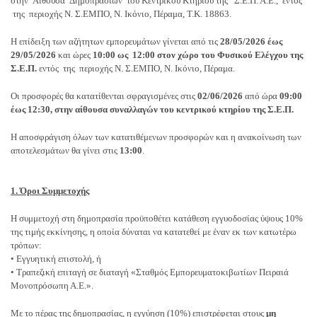
στην Αίθουσα Δημοπρασιών του Κεντρικού Κτηρίου της Σ.Ε.Π. Α.Ε., εντός
της περιοχής Ν. Σ.ΕΜΠΟ, Ν. Ικόνιο, Πέραμα, Τ.Κ. 18863.
Η επίδειξη των αζήτητων εμπορευμάτων γίνεται από τις
28/05/2026 έως
29/05/2026
και ώρες
10:00 ως 12:00 στον χώρο του Φυσικού Ελέγχου της
Σ.Ε.Π.
εντός της περιοχής Ν. Σ.ΕΜΠΟ, Ν. Ικόνιο, Πέραμα.
Οι προσφορές θα κατατίθενται σφραγισμένες στις
02/06/2026
από ώρα
09:00
έως 12:30, στην αίθουσα συναλλαγών του κεντρικού κτηρίου της Σ.Ε.Π.
Η αποσφράγιση όλων των κατατιθέμενων προσφορών και η ανακοίνωση των
αποτελεσμάτων θα γίνει στις
13:00
.
1. Όροι Συμμετοχής
Η συμμετοχή στη δημοπρασία προϋποθέτει κατάθεση εγγυοδοσίας ύψους 10%
της τιμής εκκίνησης, η οποία δύναται να κατατεθεί με έναν εκ των κατωτέρω
τρόπων:
• Εγγυητική επιστολή, ή
• Τραπεζική επιταγή σε διαταγή «Σταθμός Εμπορευματοκιβωτίων Πειραιά
Μονοπρόσωπη Α.Ε.».
Με το πέρας της δημοπρασίας, η εγγύηση (10%) επιστρέφεται στους
μη