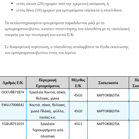
εντός είκοσι (20) ημερών από την εγκριτική απόφαση, ή
εντός δέκα (10) ημερών για εμπορεύματα εύφλεκτα ή επικίνδυνα.
Τα εκπλειστηριασμένα εμπορεύματα παραδίδονται μαζί με το
εμπορευματοκιβώτιο, κατόπιν συνεννόησης του πλειοδότη με τη ναυτιλιακή
εταιρεία για την επιστροφή του κενού Ε/Κ.
Σε διαφορετική περίπτωση, ο πλειοδότης αναλαμβάνει τα έξοδα εκκένωσης
του εμπορευματοκιβωτίου εντός του λιμένα.
Περιγραφή
Μέγεθος
Πο
Αριθμός Ε/Κ
Συσκευασία
Εμπορεύματος
Ε/Κ
Συσ
OOCU8871874
Εργαλεία Κουτιά, σάκοι,
45G0
ΧΑΡΤΟΚΙΒΩΤΙΑ
θύλακες, χωνιά
EWLU7006642
Κουτιά, σάκοι, θύλακες,
χωνιά Πλάκες, φύλλα,
45G0
ΧΑΡΤΟΚΙΒΩΤΙΑ
ταινίες κ.α.
TGBU8751019
Εργαλεία
45G1
ΧΑΡΤΟΚΙΒΩΤΙΑ
Τεχνουργήματα από
πλαστικό