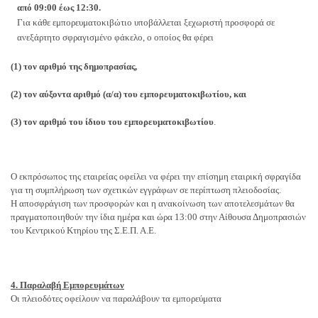
από 09:00 έως 12:30.
Για κάθε εμπορευματοκιβώτιο υποβάλλεται ξεχωριστή προσφορά σε
ανεξάρτητο σφραγισμένο φάκελο, ο οποίος θα φέρει
(1) τον αριθμό της δημοπρασίας,
(2) τον αύξοντα αριθμό (α/α) του εμπορευματοκιβωτίου, και
(3) τον αριθμό του ίδιου του εμπορευματοκιβωτίου
.
Ο εκπρόσωπος της εταιρείας οφείλει να φέρει την επίσημη εταιρική σφραγίδα
για τη συμπλήρωση των σχετικών εγγράφων σε περίπτωση πλειοδοσίας.
Η αποσφράγιση των προσφορών και η ανακοίνωση των αποτελεσμάτων θα
πραγματοποιηθούν την ίδια ημέρα και ώρα 13:00 στην Αίθουσα Δημοπρασιών
του Κεντρικού Κτηρίου της Σ.Ε.Π. Α.Ε.
4. Παραλαβή Εμπορευμάτων
Οι πλειοδότες οφείλουν να παραλάβουν τα εμπορεύματα