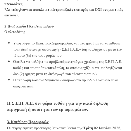
πλειοδότες
.
*
Δεκτές γίνονται αποκλειστικά τραπεζικές επιταγές και ΟΧΙ ονομαστικές
επιταγές
2. Διαδικασία Πλειστηριασμού
Ο πλειοδότης
Υπογράφει το Πρακτικό Δημοπρασίας και υποχρεούται να καταθέσει
τραπεζική επιταγή σε διαταγή
«Σ.Ε.Π. Α.Ε.» ίση τουλάχιστον με το ένα
τέταρτο (¼) της προσφοράς του.
Οφείλει να καλύψει τις προβλεπόμενες πάγιες χρεώσεις της Σ.Ε.Π. Α.Ε.
καθώς και τα αποθηκευτικά τέλη, τα οποία αρχίζουν να υπολογίζονται
δύο (2) ημέρες μετά τη διεξαγωγή του πλειστηριασμού.
Η πληρωμή των αναλογούντων δασμών στο αρμόδιο Τελωνείο είναι
υποχρεωτική.
Η Σ.Ε.Π. Α.Ε. δεν φέρει ευθύνη για την κατά δήλωση
περιγραφή ή ποιότητα των εμπορευμάτων.
3. Κατάθεση Προσφορών
Οι σφραγισμένες προσφορές θα κατατίθενται την
Τρίτη 02 Ιουνίου 2026,