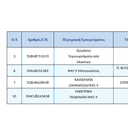
Α/Α
Αριθμός Ε/Κ
Περιγραφή Εμπορεύματος
Ό
Εργαλεία
3
TGBU8751019
Τεχνουργήματα από
πλαστικό
Π. ΚΟΤ
6
FFAU6032369
IMO 9 Μοτοσικλέτες
ΚΑΘΙΣΜΑΤΑ
7
TGBU6628638
ΣΠΙΤ
ΟΧΗΜΑΤΩΝ/ΙΜΟ 9
ΗΛΕΚΤΡΙΚΑ
10
EMCU8243658
ΠΟΔΗΛΑΤΑ/ΙΜΟ 9